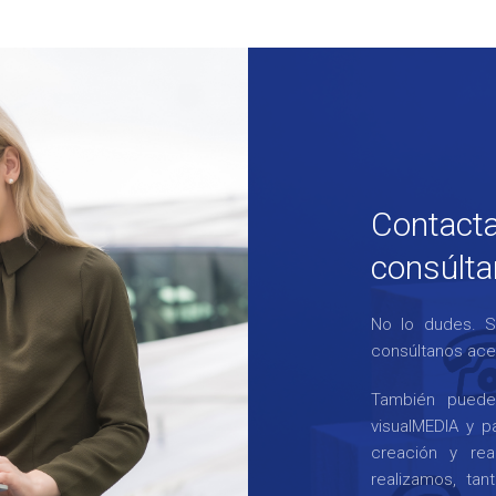
Contacta
consúlt
No lo dudes. S
consúltanos acer
También puedes
visualMEDIA y p
creación y rea
realizamos, tan