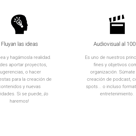
Fluyan las ideas
Audiovisual al 10
dea y hagámosla realidad.
Es uno de nuestros princ
des aportar proyectos,
fines y objetivos co
ugerencias, o hacer
organización. Súmate 
stas para la creación de
creación de podcast, c
contenidos y nuevas
spots... o incluso forma
vidades. Si se puede, ¡lo
entretenimiento.
haremos!