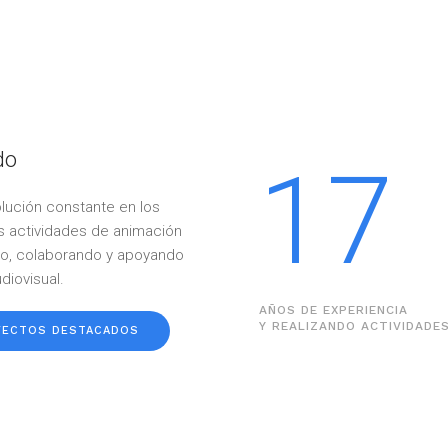
do
17
ución constante en los
 actividades de animación
ando, colaborando y apoyando
diovisual.
AÑOS DE EXPERIENCIA
Y REALIZANDO ACTIVIDADE
YECTOS DESTACADOS