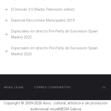
El Desván 3.0 (Radio-Televisión online)
Especial Elecciones Municipales 2019
Especiales en directo Pre-Party de Eurovision Spain
Madrid 2022
Especiales en directo Pre-Party de Eurovision Spain
Madrid 2023
AVISO LEGAL
CORREO CORPORATIVO
Copyright © 2009-2026 Asoc. cultural, artística e de produción
audiovisual visualMEDIA Galicia